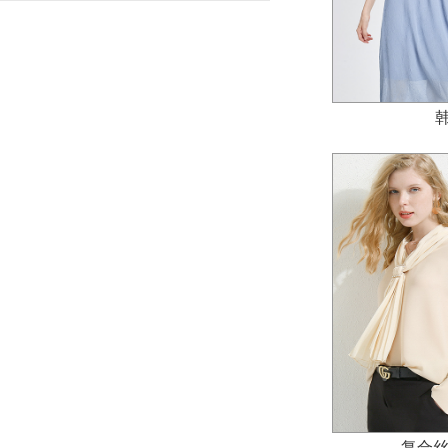
韩
复合丝四