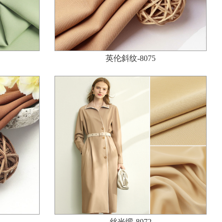
英伦斜纹-8075
丝光缎-8072