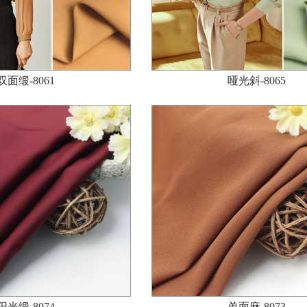
双面缎-8061
哑光斜-8065
阳光缎-8074
单面麻-8073