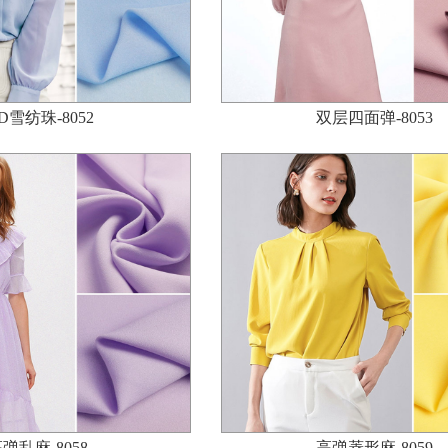
0D雪纺珠-8052
双层四面弹-8053
弹乱麻-8058
高弹菱形麻-8059