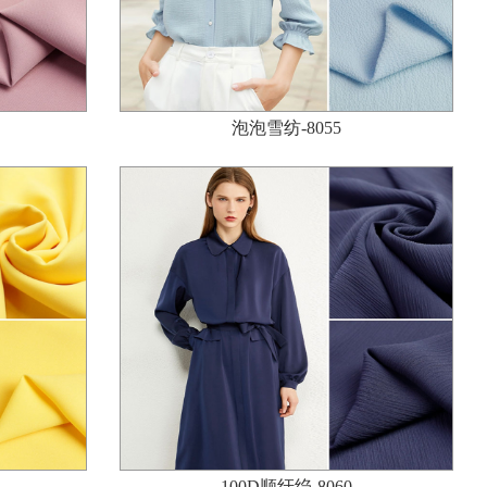
泡泡雪纺-8055
100D顺纡绉-8060