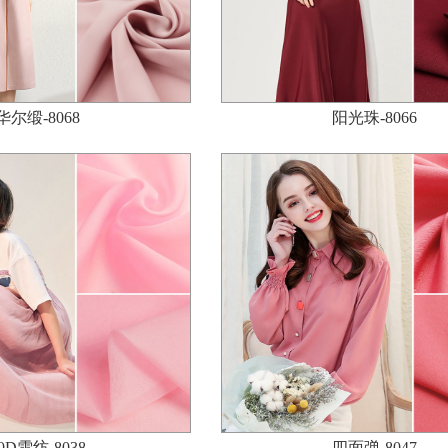
华尔缎-8068
阳光珠-8066
0D雪纺-8038
四面弹-8047