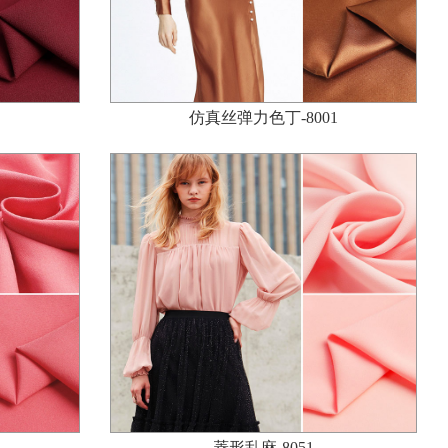
仿真丝弹力色丁-8001
菱形乱麻-8051