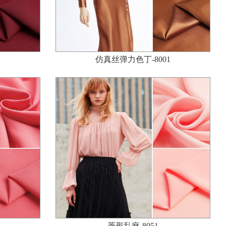
仿真丝弹力色丁-8001
菱形乱麻-8051