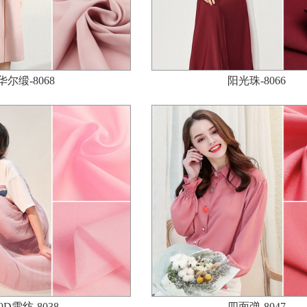
华尔缎-8068
阳光珠-8066
0D雪纺-8038
四面弹-8047