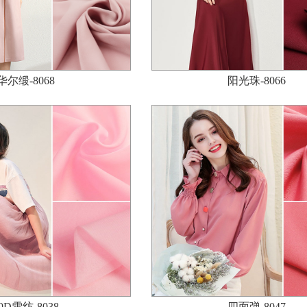
华尔缎-8068
阳光珠-8066
0D雪纺-8038
四面弹-8047