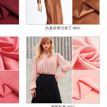
仿真丝弹力色丁-8001
菱形乱麻-8051